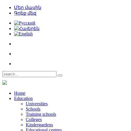
Մեր մասին
Գրեք մեզ
Home
Education
Universities
Schools
Training schools
Colleges
Kindergardens
Educational centres