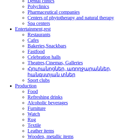
Dental clinics
Polyclinics
Pharmaceutical companies
Centers of phytotherapy and natural therapy
Spa centers
Entertainment,rest
Restaurants
Cafes
Bakeries,Snackbars
Fastfood
Celebration halls
Theatres,Cinemas, Galleries
Հյուրանոցներ, առողջար­աններ,
հանգստյան տներ
Sport clubs
Production
Food
Refreshing drinks
Alcoholic beverages
Furniture
Watch
Rug
Textile
Leather items
Wooden, metallic items