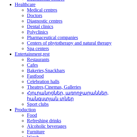
Healthcare
Medical centres
Doctors
Diagnostic centres
Dental clinics
Polyclinics
Pharmaceutical companies
Centers of phytotherapy and natural therapy
Spa centers
Entertainment,rest
Restaurants
Cafes
Bakeries,Snackbars
Fastfood
Celebration halls
Theatres,Cinemas, Galleries
Հյուրանոցներ, առողջար­աններ,
հանգստյան տներ
Sport clubs
Production
Food
Refreshing drinks
Alcoholic beverages
Furniture