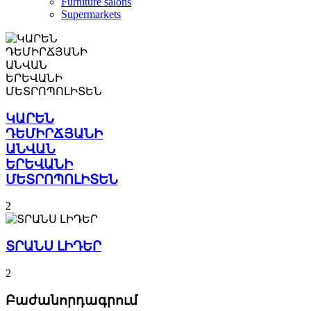
Furniture salons
Supermarkets
ԿԱՐԵՆ
ԴԵՄԻՐՃՅԱՆԻ
ԱՆՎԱՆ
ԵՐԵՎԱՆԻ
ՄԵՏՐՈՊՈԼԻՏԵՆ
2
ՏՐԱՆՍ ԼԻԴԵՐ
2
Բաժանորդագրում