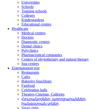
Universities
Schools
Training schools
Colleges
Kindergardens
Educational centres
Healthcare
Medical centres
Doctors
Diagnostic centres
Dental clinics
Polyclinics
Pharmaceutical companies
Centers of phytotherapy and natural therapy
Spa centers
Entertainment,rest
Restaurants
Cafes
Bakeries,Snackbars
Fastfood
Celebration halls
Theatres,Cinemas, Galleries
Հյուրանոցներ, առողջար­աններ,
հանգստյան տներ
Sport clubs