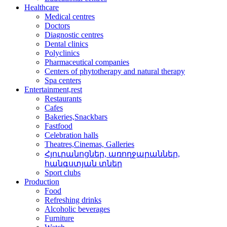
Healthcare
Medical centres
Doctors
Diagnostic centres
Dental clinics
Polyclinics
Pharmaceutical companies
Centers of phytotherapy and natural therapy
Spa centers
Entertainment,rest
Restaurants
Cafes
Bakeries,Snackbars
Fastfood
Celebration halls
Theatres,Cinemas, Galleries
Հյուրանոցներ, առողջար­աններ,
հանգստյան տներ
Sport clubs
Production
Food
Refreshing drinks
Alcoholic beverages
Furniture