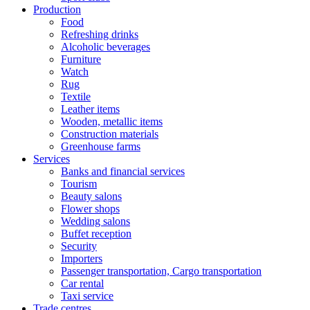
Production
Food
Refreshing drinks
Alcoholic beverages
Furniture
Watch
Rug
Textile
Leather items
Wooden, metallic items
Construction materials
Greenhouse farms
Services
Banks and financial services
Tourism
Beauty salons
Flower shops
Wedding salons
Buffet reception
Security
Importers
Passenger transportation, Cargo transportation
Car rental
Taxi service
Trade centres