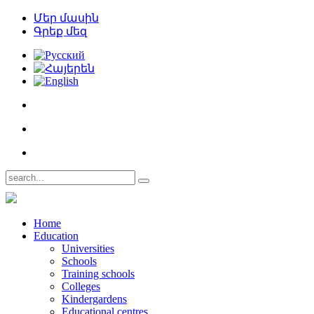
Մեր մասին
Գրեք մեզ
Home
Education
Universities
Schools
Training schools
Colleges
Kindergardens
Educational centres