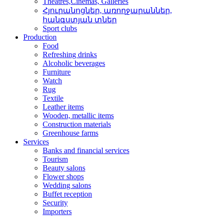
Theatres,Cinemas, Galleries
Հյուրանոցներ, առողջար­աններ,
հանգստյան տներ
Sport clubs
Production
Food
Refreshing drinks
Alcoholic beverages
Furniture
Watch
Rug
Textile
Leather items
Wooden, metallic items
Construction materials
Greenhouse farms
Services
Banks and financial services
Tourism
Beauty salons
Flower shops
Wedding salons
Buffet reception
Security
Importers