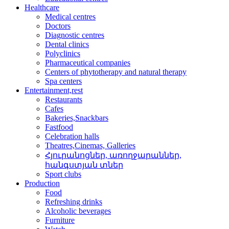
Healthcare
Medical centres
Doctors
Diagnostic centres
Dental clinics
Polyclinics
Pharmaceutical companies
Centers of phytotherapy and natural therapy
Spa centers
Entertainment,rest
Restaurants
Cafes
Bakeries,Snackbars
Fastfood
Celebration halls
Theatres,Cinemas, Galleries
Հյուրանոցներ, առողջար­աններ,
հանգստյան տներ
Sport clubs
Production
Food
Refreshing drinks
Alcoholic beverages
Furniture