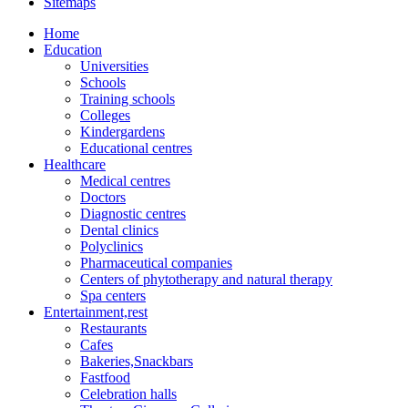
Sitemaps
Home
Education
Universities
Schools
Training schools
Colleges
Kindergardens
Educational centres
Healthcare
Medical centres
Doctors
Diagnostic centres
Dental clinics
Polyclinics
Pharmaceutical companies
Centers of phytotherapy and natural therapy
Spa centers
Entertainment,rest
Restaurants
Cafes
Bakeries,Snackbars
Fastfood
Celebration halls