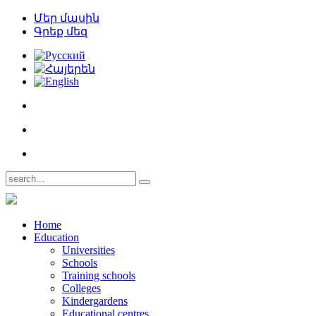
Մեր մասին
Գրեք մեզ
Home
Education
Universities
Schools
Training schools
Colleges
Kindergardens
Educational centres