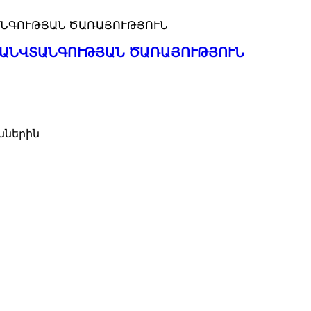
 ԱՆՎՏԱՆԳՈՒԹՅԱՆ ԾԱՌԱՅՈՒԹՅՈՒՆ
ններին