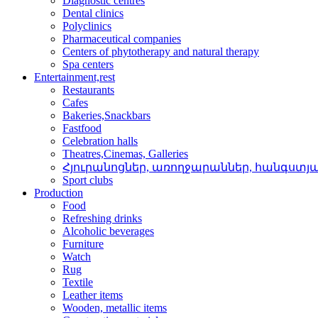
Diagnostic centres
Dental clinics
Polyclinics
Pharmaceutical companies
Centers of phytotherapy and natural therapy
Spa centers
Entertainment,rest
Restaurants
Cafes
Bakeries,Snackbars
Fastfood
Celebration halls
Theatres,Cinemas, Galleries
Հյուրանոցներ, առողջար­աններ, հանգստյ
Sport clubs
Production
Food
Refreshing drinks
Alcoholic beverages
Furniture
Watch
Rug
Textile
Leather items
Wooden, metallic items