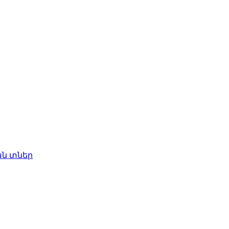
ան տներ