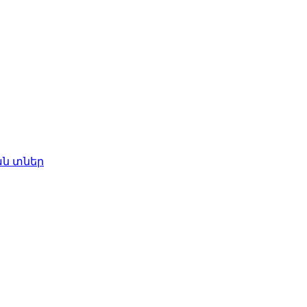
ան տներ