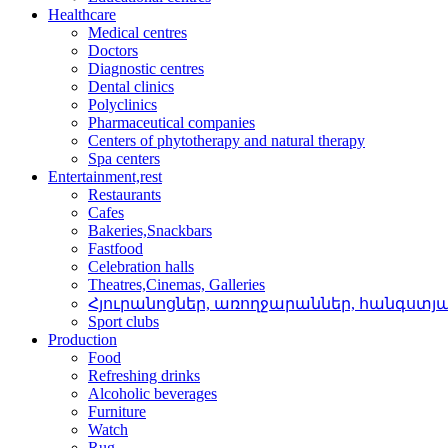
Healthcare
Medical centres
Doctors
Diagnostic centres
Dental clinics
Polyclinics
Pharmaceutical companies
Centers of phytotherapy and natural therapy
Spa centers
Entertainment,rest
Restaurants
Cafes
Bakeries,Snackbars
Fastfood
Celebration halls
Theatres,Cinemas, Galleries
Հյուրանոցներ, առողջար­աններ, հանգստյ
Sport clubs
Production
Food
Refreshing drinks
Alcoholic beverages
Furniture
Watch
Rug