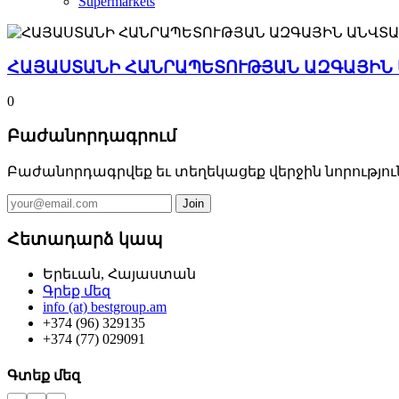
Supermarkets
ՀԱՅԱՍՏԱՆԻ ՀԱՆՐԱՊԵՏՈՒԹՅԱՆ ԱԶԳԱՅԻՆ
0
Բաժանորդագրում
Բաժանորդագրվեք եւ տեղեկացեք վերջին նորությու
Հետադարձ կապ
Երեւան, Հայաստան
Գրեք մեզ
info (at) bestgroup.am
+374 (96) 329135
+374 (77) 029091
Գտեք մեզ