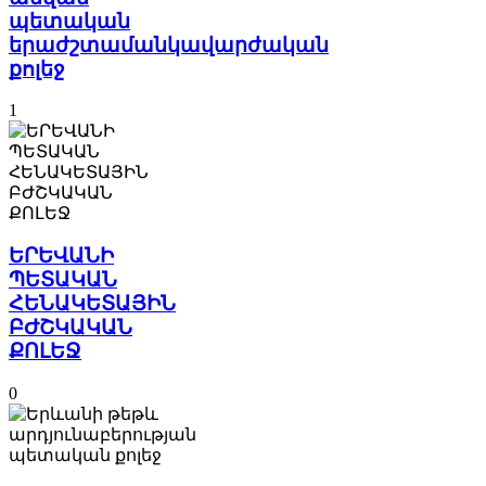
պետական
երաժշտամանկավարժական
քոլեջ
1
ԵՐԵՎԱՆԻ
ՊԵՏԱԿԱՆ
ՀԵՆԱԿԵՏԱՅԻՆ
ԲԺՇԿԱԿԱՆ
ՔՈԼԵՋ
0