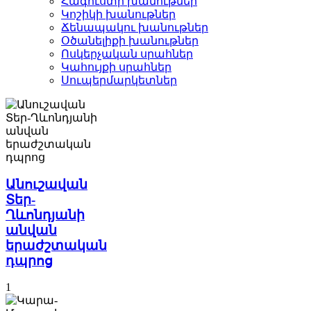
Հագուստի խանութներ
Կոշիկի խանութներ­
Ճենապակու խանութներ­
Օծանելիքի խանութներ­
Ոսկերչական սրահներ­
Կահույքի սրահներ­
Սուպերմարկետներ­
Անուշավան
Տեր-
Ղևոնդյանի
անվան
երաժշտական
դպրոց
1