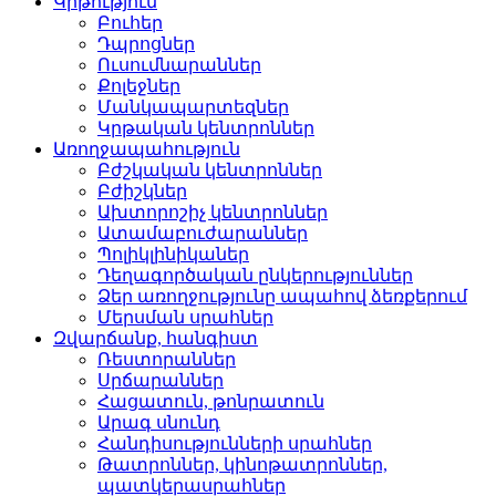
Կրթություն
Բուհեր­
Դպրոցներ­
Ուսումնարաններ­
Քոլեջներ­
Մանկապարտեզներ­
Կրթական կենտրոններ­
Առողջապահություն
Բժշկական կենտրոններ­
Բժիշկներ­
Ախտորոշիչ կենտրոններ­
Ատամաբուժարաններ­
Պոլիկլինիկաներ­
Դեղագործական ընկերութ­յուններ
Ձեր առողջությունը ապահով ձեռքերում
Մերսման սրահներ­
Զվարճանք, հանգիստ
Ռեստորաններ­
Սրճարաններ­
Հացատուն, թոնրատուն­
Արագ սնունդ­
Հանդիսությունների սրա­հներ
Թատրոններ, կինոթատրոն­ներ,
պատկերասրահներ