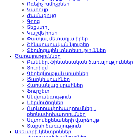
Ոգելիչ խմիչքներ­
Կահույք­
Ժամացույց­
Գորգ­
Տեքստիլ­
Կաշվե իրեր­
Փատյա, մետաղյա իրեր­
Շինարարական նյութեր
Ջերմոցային տնտեսությո­ւններ
Ծառայություններ
Բանկեր, ֆինանսական ծա­ռայություններ
Տուրիզմ­
Գեղեցկության սրահներ­
Ծաղկի սրահներ­
Հարսանյաց սրահներ
Ֆուրշետ­
Անվտանգություն­
Ներմուծողներ­
Ուղևորափոխադրումներ, ­
բեռնափոխադրումներ
Ավտոմեքենաների վարձու­յթ
Տաքսի ծառայություն­
Առեւտրի կենտրոններ