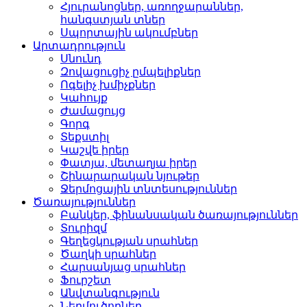
Հյուրանոցներ, առողջար­աններ,
հանգստյան տներ
Սպորտային ակումբներ­
Արտադրություն
Սնունդ­
Զովացուցիչ ըմպելիքներ
Ոգելիչ խմիչքներ­
Կահույք­
Ժամացույց­
Գորգ­
Տեքստիլ­
Կաշվե իրեր­
Փատյա, մետաղյա իրեր­
Շինարարական նյութեր
Ջերմոցային տնտեսությո­ւններ
Ծառայություններ
Բանկեր, ֆինանսական ծա­ռայություններ
Տուրիզմ­
Գեղեցկության սրահներ­
Ծաղկի սրահներ­
Հարսանյաց սրահներ
Ֆուրշետ­
Անվտանգություն­
Ներմուծողներ­