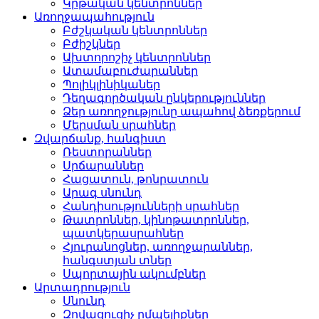
Կրթական կենտրոններ­
Առողջապահություն
Բժշկական կենտրոններ­
Բժիշկներ­
Ախտորոշիչ կենտրոններ­
Ատամաբուժարաններ­
Պոլիկլինիկաներ­
Դեղագործական ընկերութ­յուններ
Ձեր առողջությունը ապահով ձեռքերում
Մերսման սրահներ­
Զվարճանք, հանգիստ
Ռեստորաններ­
Սրճարաններ­
Հացատուն, թոնրատուն­
Արագ սնունդ­
Հանդիսությունների սրա­հներ
Թատրոններ, կինոթատրոն­ներ,
պատկերասրահներ
Հյուրանոցներ, առողջար­աններ,
հանգստյան տներ
Սպորտային ակումբներ­
Արտադրություն
Սնունդ­
Զովացուցիչ ըմպելիքներ